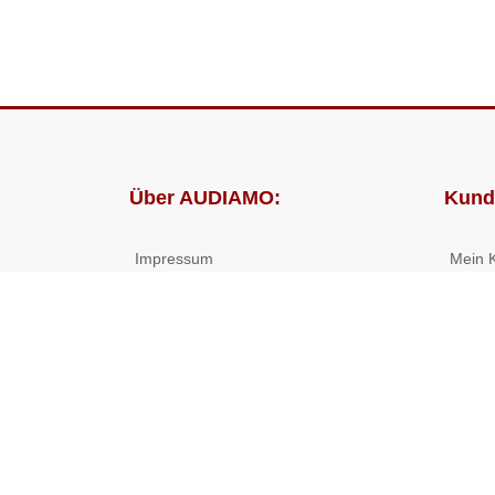
Über AUDIAMO:
Kund
Impressum
Mein 
AGB
Bestel
Datenschutz
Presse
Partnerprogramm