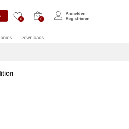
Anmelden
n
Registrieren
0
0
Tonies
Downloads
tion