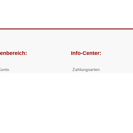
enbereich:
Info-Center:
Konto
Zahlungsarten
lungen
Versandkosten/Lieferzeiten
Widerrufsrecht
Nutzungsbedingungen
Allgemeine Hilfe