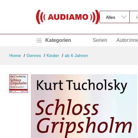
Kategorien
Serien
Autor:inn
Home
Genres
Kinder
ab 6 Jahren