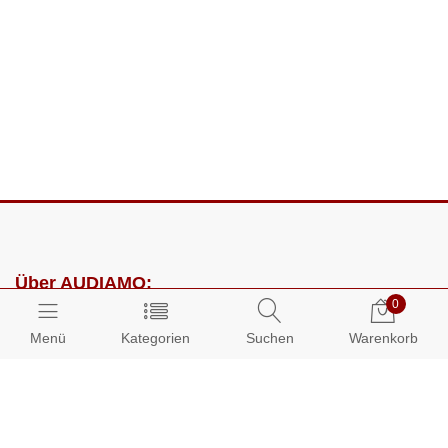
Über AUDIAMO:
0
Impressum
Menü
Kategorien
Suchen
Warenkorb
AGB
Datenschutz
Presse