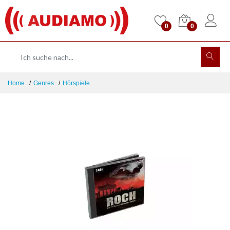
0
0
Home
Genres
Hörspiele