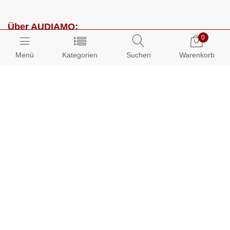
Über AUDIAMO:
0
Impressum
Menü
Kategorien
Suchen
Warenkorb
AGB
Datenschutz
Presse
Partnerprogramm
Kundenbereich:
Mein Konto
Bestellungen
Info-Center: