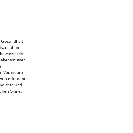
e Gesundheit
chtszunahme
rbewusstsein
haltensmuster
e
n. Verändern
 Von erfahrenen
ne tiefe und
chen Sinne.