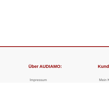
Über AUDIAMO:
Kund
Impressum
Mein 
AGB
Bestel
Datenschutz
Presse
Partnerprogramm