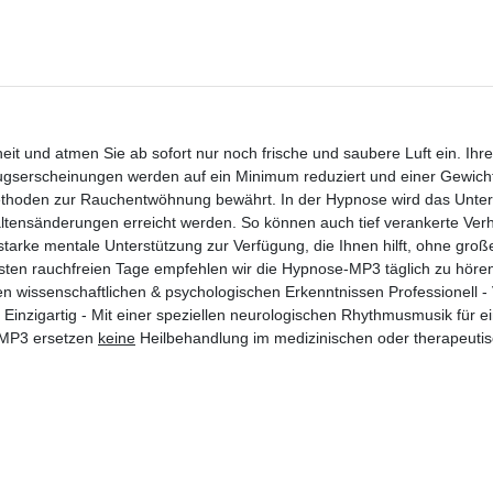
t und atmen Sie ab sofort nur noch frische und saubere Luft ein. Ihr
zugserscheinungen werden auf ein Minimum reduziert und einer Gewi
 Methoden zur Rauchentwöhnung bewährt. In der Hypnose wird das Unte
tensänderungen erreicht werden. So können auch tief verankerte Ver
starke mentale Unterstützung zur Verfügung, die Ihnen hilft, ohne groß
rsten rauchfreien Tage empfehlen wir die Hypnose-MP3 täglich zu höre
en wissenschaftlichen & psychologischen Erkenntnissen Professionell -
Einzigartig - Mit einer speziellen neurologischen Rhythmusmusik für ei
 MP3 ersetzen
keine
Heilbehandlung im medizinischen oder therapeutis