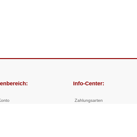
enbereich:
Info-Center:
Konto
Zahlungsarten
lungen
Versandkosten/Lieferzeiten
Widerrufsrecht
Nutzungsbedingungen
Allgemeine Hilfe