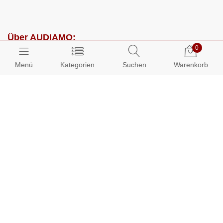
Über AUDIAMO:
0
Impressum
Menü
Kategorien
Suchen
Warenkorb
AGB
Datenschutz
Presse
Partnerprogramm
Kundenbereich:
Mein Konto
Bestellungen