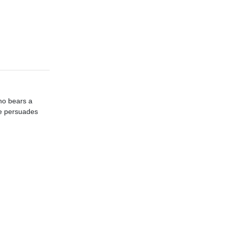
who bears a
ce persuades