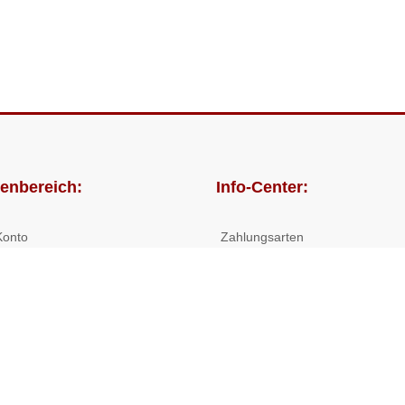
enbereich:
Info-Center:
Konto
Zahlungsarten
lungen
Versandkosten/Lieferzeiten
Widerrufsrecht
Nutzungsbedingungen
Allgemeine Hilfe