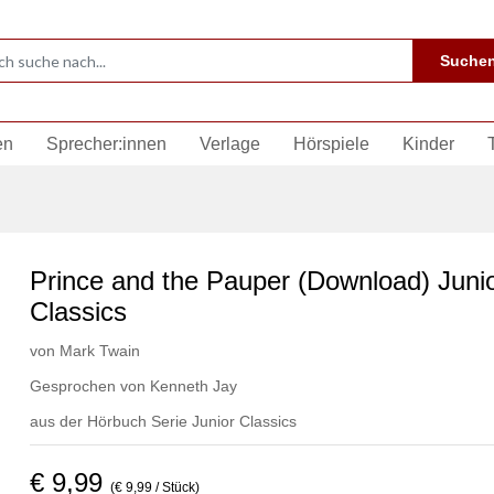
Suche
en
Sprecher:innen
Verlage
Hörspiele
Kinder
Prince and the Pauper (Download) Juni
Classics
von
Mark Twain
Gesprochen von
Kenneth Jay
aus der Hörbuch Serie
Junior Classics
€ 9,99
(€ 9,99 / Stück)