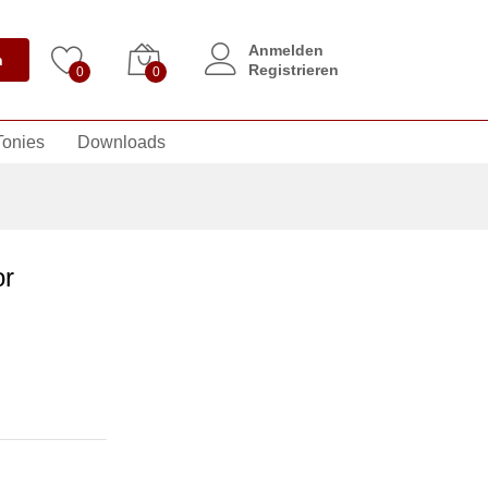
Anmelden
n
Registrieren
0
0
Tonies
Downloads
or