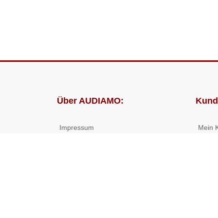
Über AUDIAMO:
Kund
Impressum
Mein 
AGB
Bestel
Datenschutz
Presse
Partnerprogramm