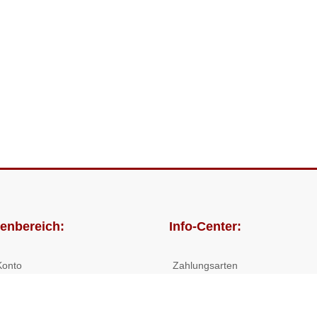
enbereich:
Info-Center:
Konto
Zahlungsarten
lungen
Versandkosten/Lieferzeiten
Widerrufsrecht