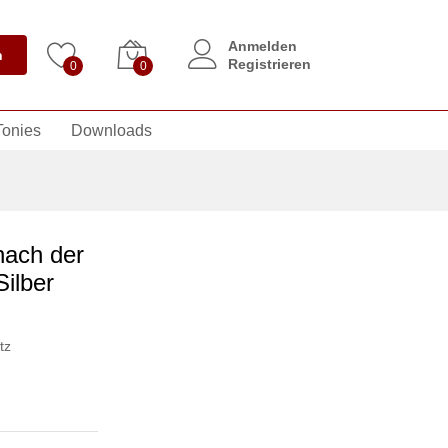
Anmelden
n
Registrieren
0
0
Tonies
Downloads
nach der
ilber
tz