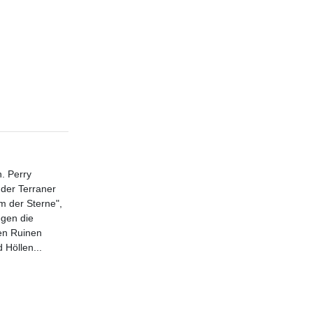
. Perry
der Terraner
m der Sterne",
egen die
en Ruinen
 Höllen...