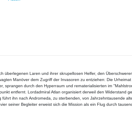
isch überlegenen Laren und ihrer skrupellosen Helfer, den Überschweren
agten Manöver dem Zugriff der Invasoren zu entziehen: Die Urheimat 
er, sprangen durch den Hyperraum und rematerialisierten im "Mahlstro
unkt entfernt. Lordadmiral Atlan organisiert derweil den Widerstand g
g führt ihn nach Andromeda, zu sterbenden, von Jahrzehntausende alt
ier seiner Begleiter erweist sich die Mission als ein Flug durch tausend