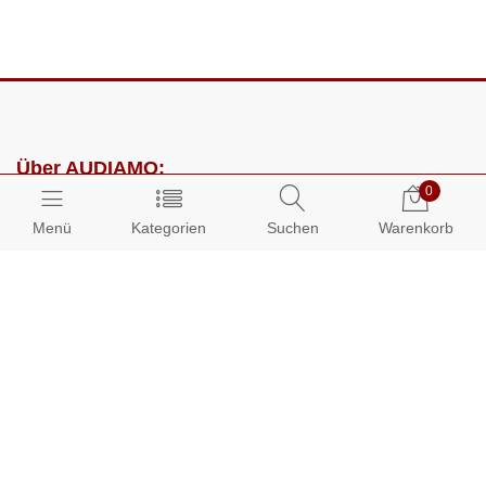
Über AUDIAMO:
0
Impressum
Menü
Kategorien
Suchen
Warenkorb
AGB
Datenschutz
Presse
Partnerprogramm
Kundenbereich:
Mein Konto