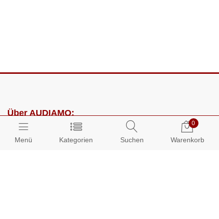
Über AUDIAMO:
0
Impressum
Menü
Kategorien
Suchen
Warenkorb
AGB
Datenschutz
Presse
Partnerprogramm