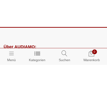
Über AUDIAMO:
0
Impressum
Menü
Kategorien
Suchen
Warenkorb
AGB
Datenschutz
Presse
Partnerprogramm
Kundenbereich: