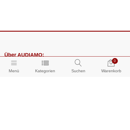
Über AUDIAMO:
0
Impressum
Menü
Kategorien
Suchen
Warenkorb
AGB
Datenschutz
Presse
Partnerprogramm
Kundenbereich: