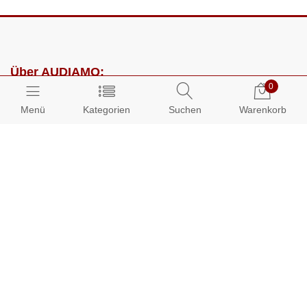
Über AUDIAMO:
0
Impressum
Menü
Kategorien
Suchen
Warenkorb
AGB
Datenschutz
Presse
Partnerprogramm
Kundenbereich:
Mein Konto
Bestellungen