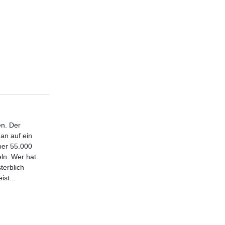
en. Der
an auf ein
ber 55.000
eln. Wer hat
terblich
st...