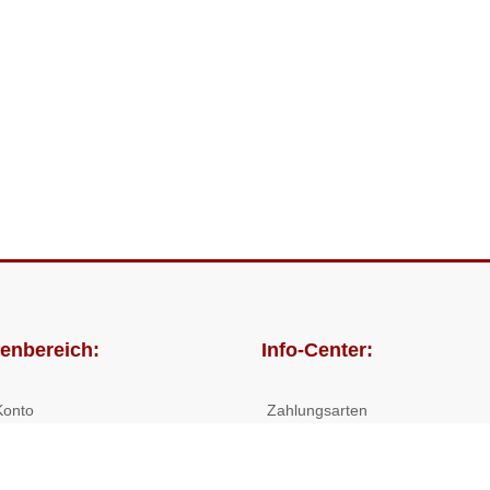
enbereich:
Info-Center:
Konto
Zahlungsarten
lungen
Versandkosten/Lieferzeiten
Widerrufsrecht