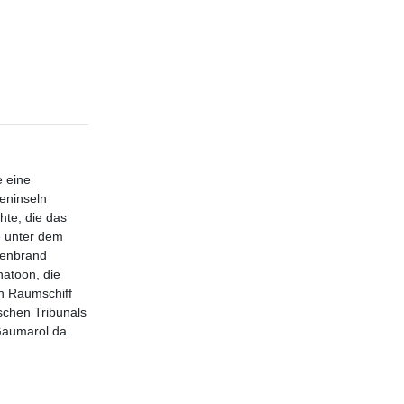
e eine
neninseln
hte, die das
e unter dem
tenbrand
hatoon, die
n Raumschiff
ischen Tribunals
 Gaumarol da