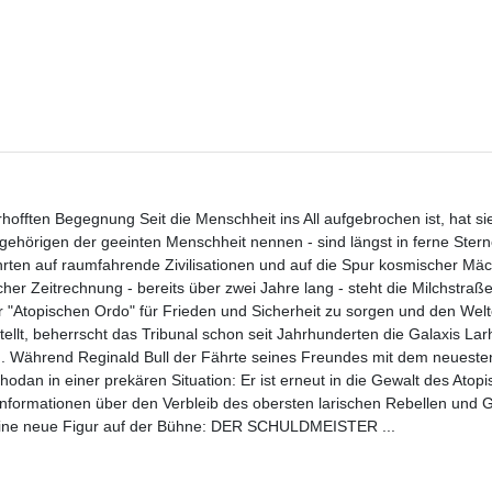
offten Begegnung Seit die Menschheit ins All aufgebrochen ist, hat si
Angehörigen der geeinten Menschheit nennen - sind längst in ferne Ster
ten auf raumfahrende Zivilisationen und auf die Spur kosmischer Mäc
er Zeitrechnung - bereits über zwei Jahre lang - steht die Milchstraß
r "Atopischen Ordo" für Frieden und Sicherheit zu sorgen und den Wel
tellt, beherrscht das Tribunal schon seit Jahrhunderten die Galaxis Lar
n. Während Reginald Bull der Fährte seines Freundes mit dem neueste
odan in einer prekären Situation: Er ist erneut in die Gewalt des Atop
Informationen über den Verbleib des obersten larischen Rebellen und
 eine neue Figur auf der Bühne: DER SCHULDMEISTER ...