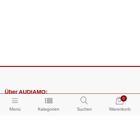
Über AUDIAMO:
0
Impressum
Menü
Kategorien
Suchen
Warenkorb
AGB
Datenschutz
Presse