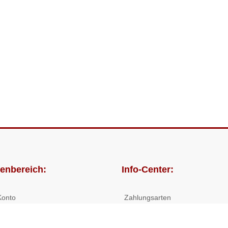
enbereich:
Info-Center:
Konto
Zahlungsarten
lungen
Versandkosten/Lieferzeiten
Widerrufsrecht