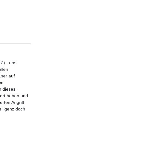
GZ) - das
llen
aner auf
en
h dieses
iert haben und
erten Angriff
lligenz doch