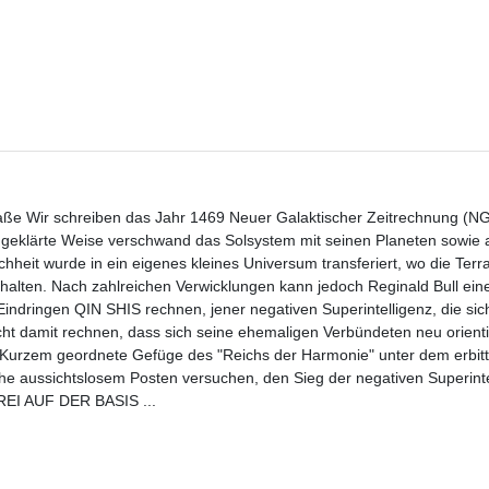
straße Wir schreiben das Jahr 1469 Neuer Galaktischer Zeitrechnung (N
ungeklärte Weise verschwand das Solsystem mit seinen Planeten sowie a
it wurde in ein eigenes kleines Universum transferiert, wo die Terr
erhalten. Nach zahlreichen Verwicklungen kann jedoch Reginald Bull ein
indringen QIN SHIS rechnen, jener negativen Superintelligenz, die sic
cht damit rechnen, dass sich seine ehemaligen Verbündeten neu orient
vor Kurzem geordnete Gefüge des "Reichs der Harmonie" unter dem erbitt
e aussichtslosem Posten versuchen, den Sieg der negativen Superinte
REI AUF DER BASIS ...