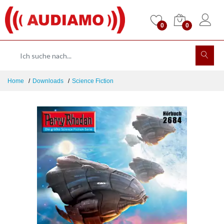
0
0
Home
Downloads
Science Fiction