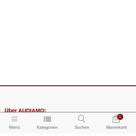
Über AUDIAMO:
0
Impressum
Menü
Kategorien
Suchen
Warenkorb
AGB