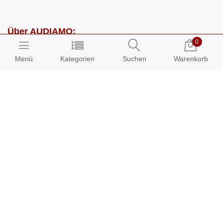
Über AUDIAMO:
0
Impressum
Menü
Kategorien
Suchen
Warenkorb
AGB
Datenschutz
Presse
Partnerprogramm
Kundenbereich:
Mein Konto
Bestellungen
Info-Center: