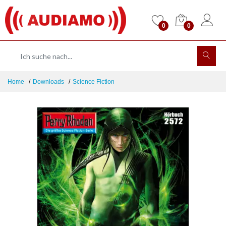
0
0
Home
Downloads
Science Fiction