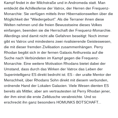
Kampf findet in der Milchstraße und in Andromeda statt. Man
entdeckt die Achillesferse der Vatrox, der Herren der Frequenz-
Monarchie: Sie verfügen mittels ihrer Hibernationswelten über die
Möglichkeit der "Wiedergeburt". Als die Terraner ihnen diese
Welten nehmen und die freien Bewusstseine dieses Volkes
einfangen, beenden sie die Herrschaft der Frequenz-Monarchie.
Allerdings sind damit nicht alle Gefahren beseitigt: Noch immer
gibt es Vatrox und mindestens zwei rivalisierende Geisteswesen,
die mit dieser fremden Zivilisation zusammenhängen. Perry
Rhodan begibt sich in der fernen Galaxis Anthuresta auf die
Suche nach Verbündeten im Kampf gegen die Frequenz-
Monarchie. Eine weitere Motivation Rhodans bietet dabei der
Umstand, dass durch das Wirken der Vatrox das Leben der
Superintelligenz ES direkt bedroht ist. ES - der uralte Mentor der
Menschheit, über Rhodans Sohn direkt mit diesem verbunden,
ordnende Hand der Lokalen Galaxien. Viele Wesen dienten ES
bereits als Mittler, aber am vertrautesten ist Perry Rhodan jener,
der ihm einst die erste Zelldusche verabreichte. Und so
erschreckt ihn ganz besonders HOMUNKS BOTSCHAFT...