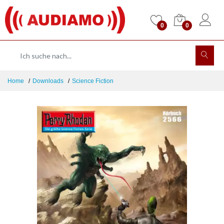
0
0
Home
Downloads
Science Fiction