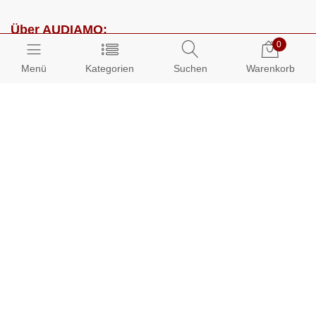
Über AUDIAMO:
0
Impressum
Menü
Kategorien
Suchen
Warenkorb
AGB
Datenschutz
Presse
Partnerprogramm
Kundenbereich:
Mein Konto
Bestellungen
Info-Center: