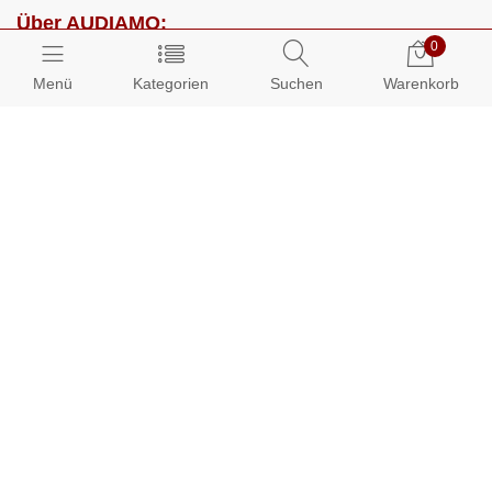
Über AUDIAMO:
0
Impressum
Menü
Kategorien
Suchen
Warenkorb
AGB
Datenschutz
Presse
Partnerprogramm
Kundenbereich:
Mein Konto
Bestellungen
Info-Center: