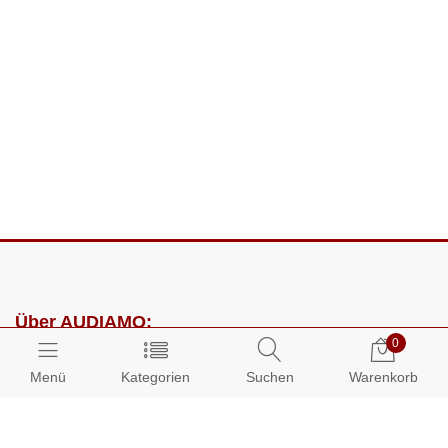
Über AUDIAMO:
0
Impressum
Menü
Kategorien
Suchen
Warenkorb
AGB
Datenschutz