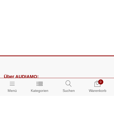
Über AUDIAMO:
0
Impressum
Menü
Kategorien
Suchen
Warenkorb
AGB
Datenschutz
Presse