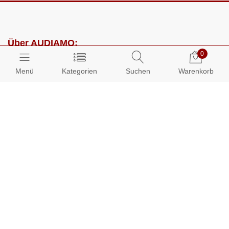
Über AUDIAMO:
0
Impressum
Menü
Kategorien
Suchen
Warenkorb
AGB
Datenschutz
Presse
Partnerprogramm
Kundenbereich:
Mein Konto
Bestellungen