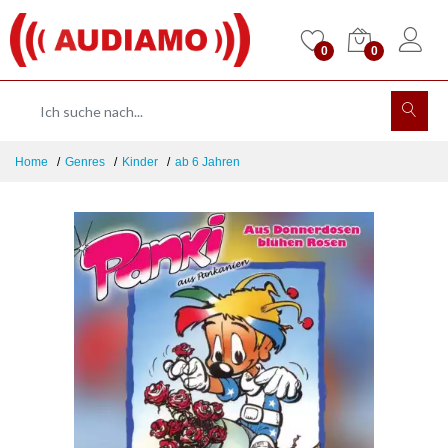
0
0
Home
Genres
Kinder
ab 6 Jahren