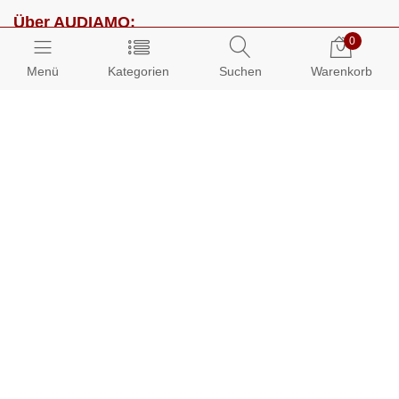
Über AUDIAMO:
0
Impressum
Menü
Kategorien
Suchen
Warenkorb
AGB
Datenschutz
Presse
Partnerprogramm
Kundenbereich:
Mein Konto
Bestellungen
Info-Center: