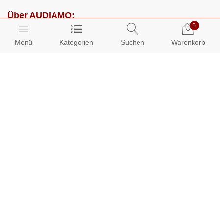
Über AUDIAMO:
0
Impressum
Menü
Kategorien
Suchen
Warenkorb
AGB
Datenschutz
Presse
Partnerprogramm
Kundenbereich:
Mein Konto
Bestellungen
Info-Center: