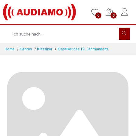
0
0
Home
Genres
Klassiker
Klassiker des 19. Jahrhunderts