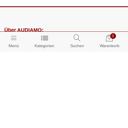
Über AUDIAMO:
0
Impressum
Menü
Kategorien
Suchen
Warenkorb
AGB
Datenschutz
Presse
Partnerprogramm
Kundenbereich:
Mein Konto
Bestellungen