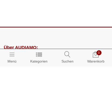
Über AUDIAMO:
0
Impressum
Menü
Kategorien
Suchen
Warenkorb
AGB
Datenschutz
Presse
Partnerprogramm
Kundenbereich: