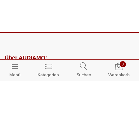
Über AUDIAMO:
0
Impressum
Menü
Kategorien
Suchen
Warenkorb
AGB
Datenschutz
Presse
Partnerprogramm
Kundenbereich: