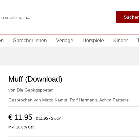
Suche
en
Sprecher:innen
Verlage
Hörspiele
Kinder
Muff (Download)
von
Die Gebirgspoeten
Gesprochen von
Matto Kämpf
,
Rolf Hermann
,
Achim Parterre
€ 11,95
(€ 11,95 / Stück)
inkl. 10,0% Ust