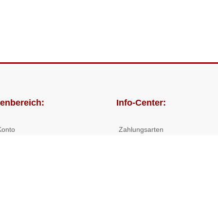
enbereich:
Info-Center:
Konto
Zahlungsarten
lungen
Versandkosten/Lieferzeiten
Widerrufsrecht
Nutzungsbedingungen
Allgemeine Hilfe