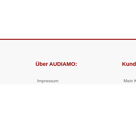
Über AUDIAMO:
Kund
Impressum
Mein 
AGB
Bestel
Datenschutz
Presse
Partnerprogramm