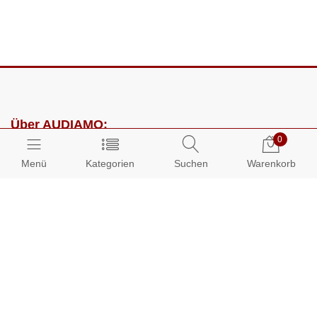
Über AUDIAMO:
0
Impressum
Menü
Kategorien
Suchen
Warenkorb
AGB
Datenschutz
Presse
Partnerprogramm
Kundenbereich: