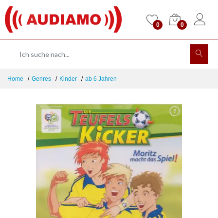
0
0
Home
Genres
Kinder
ab 6 Jahren