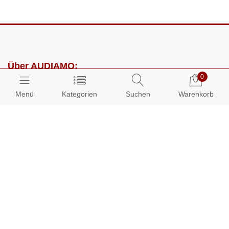
Über AUDIAMO:
0
Impressum
Menü
Kategorien
Suchen
Warenkorb
AGB
Datenschutz
Presse
Partnerprogramm
Kundenbereich:
Mein Konto