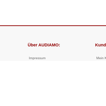
Über AUDIAMO:
Kund
Impressum
Mein 
AGB
Bestel
Datenschutz
Presse
Partnerprogramm