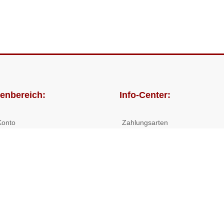
enbereich:
Info-Center:
Konto
Zahlungsarten
lungen
Versandkosten/Lieferzeiten
Widerrufsrecht
Nutzungsbedingungen
Allgemeine Hilfe