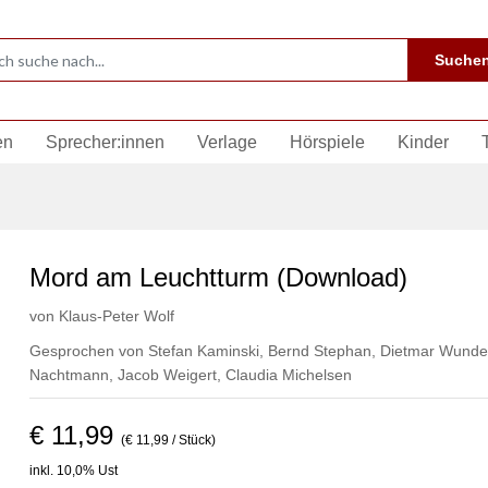
Suche
en
Sprecher:innen
Verlage
Hörspiele
Kinder
Mord am Leuchtturm (Download)
von
Klaus-Peter Wolf
Gesprochen von
Stefan Kaminski
,
Bernd Stephan
,
Dietmar Wunde
Nachtmann
,
Jacob Weigert
,
Claudia Michelsen
€ 11,99
(€ 11,99 / Stück)
inkl. 10,0% Ust