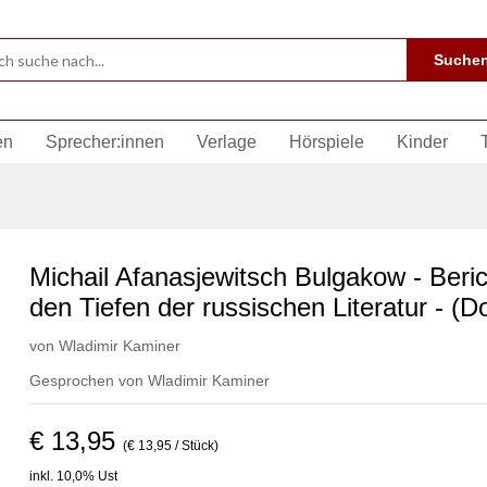
Suche
en
Sprecher:innen
Verlage
Hörspiele
Kinder
Michail Afanasjewitsch Bulgakow - Beri
den Tiefen der russischen Literatur - (
von
Wladimir Kaminer
Gesprochen von
Wladimir Kaminer
€ 13,95
(€ 13,95 / Stück)
inkl. 10,0% Ust