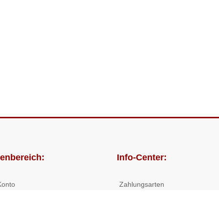
enbereich:
Info-Center:
Konto
Zahlungsarten
lungen
Versandkosten/Lieferzeiten
Widerrufsrecht