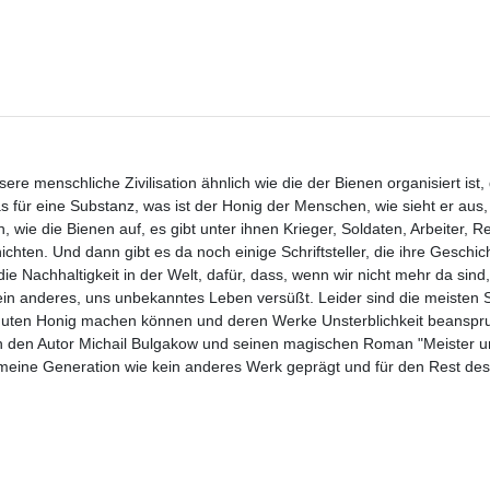
 menschliche Zivilisation ähnlich wie die der Bienen organisiert ist,
für eine Substanz, was ist der Honig der Menschen, wie sieht er aus
, wie die Bienen auf, es gibt unter ihnen Krieger, Soldaten, Arbeiter, 
chten. Und dann gibt es da noch einige Schriftsteller, die ihre Geschic
ie Nachhaltigkeit in der Welt, dafür, dass, wenn wir nicht mehr da sind
n anderes, uns unbekanntes Leben versüßt. Leider sind die meisten Sch
tig guten Honig machen können und deren Werke Unsterblichkeit beansp
 ich den Autor Michail Bulgakow und seinen magischen Roman "Meister u
 meine Generation wie kein anderes Werk geprägt und für den Rest de