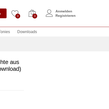
Anmelden
n
Registrieren
0
0
Tonies
Downloads
chte aus
Download)