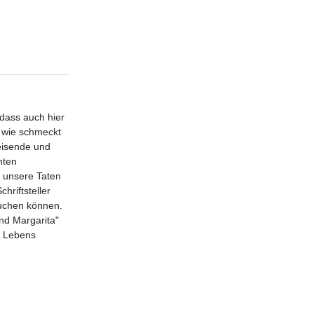
 dass auch hier
, wie schmeckt
Reisende und
hten
, unsere Taten
riftsteller
ruchen können.
nd Margarita"
s Lebens