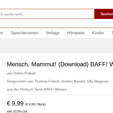
Suche
en
Sprecher:innen
Verlage
Hörspiele
Kinder
Mensch, Mammut! (Download) BAFF! 
von
Volker Präkelt
Gesprochen von
Thomas Fritsch
,
Jochen Bendel
,
Ulla Wagener
aus der Hörbuch Serie
BAFF! Wissen
€ 9,99
(€ 9,99 / Stück)
inkl. 10,0% Ust