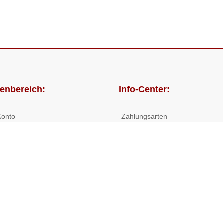
enbereich:
Info-Center:
Konto
Zahlungsarten
lungen
Versandkosten/Lieferzeiten
Widerrufsrecht
Nutzungsbedingungen
Allgemeine Hilfe