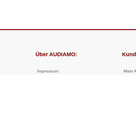
Über AUDIAMO:
Kund
Impressum
Mein 
AGB
Bestel
Datenschutz
Presse
Partnerprogramm