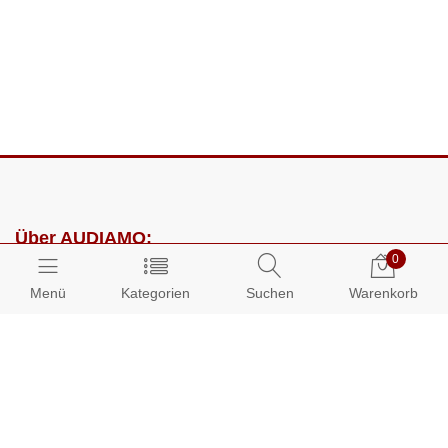
Über AUDIAMO:
0
Impressum
Menü
Kategorien
Suchen
Warenkorb
AGB
Datenschutz
Presse
Partnerprogramm