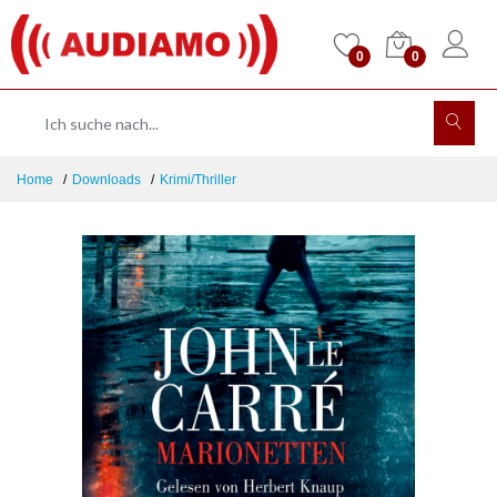
0
0
Home
Downloads
Krimi/Thriller