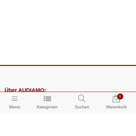
Über AUDIAMO:
0
Impressum
Menü
Kategorien
Suchen
Warenkorb
AGB
Datenschutz
Presse