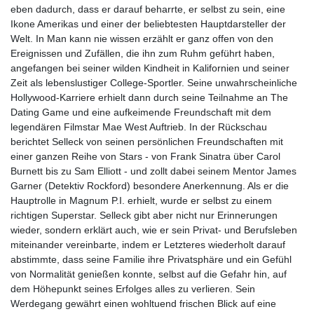
eben dadurch, dass er darauf beharrte, er selbst zu sein, eine
Ikone Amerikas und einer der beliebtesten Hauptdarsteller der
Welt. In Man kann nie wissen erzählt er ganz offen von den
Ereignissen und Zufällen, die ihn zum Ruhm geführt haben,
angefangen bei seiner wilden Kindheit in Kalifornien und seiner
Zeit als lebenslustiger College-Sportler. Seine unwahrscheinliche
Hollywood-Karriere erhielt dann durch seine Teilnahme an The
Dating Game und eine aufkeimende Freundschaft mit dem
legendären Filmstar Mae West Auftrieb. In der Rückschau
berichtet Selleck von seinen persönlichen Freundschaften mit
einer ganzen Reihe von Stars - von Frank Sinatra über Carol
Burnett bis zu Sam Elliott - und zollt dabei seinem Mentor James
Garner (Detektiv Rockford) besondere Anerkennung. Als er die
Hauptrolle in Magnum P.I. erhielt, wurde er selbst zu einem
richtigen Superstar. Selleck gibt aber nicht nur Erinnerungen
wieder, sondern erklärt auch, wie er sein Privat- und Berufsleben
miteinander vereinbarte, indem er Letzteres wiederholt darauf
abstimmte, dass seine Familie ihre Privatsphäre und ein Gefühl
von Normalität genießen konnte, selbst auf die Gefahr hin, auf
dem Höhepunkt seines Erfolges alles zu verlieren. Sein
Werdegang gewährt einen wohltuend frischen Blick auf eine