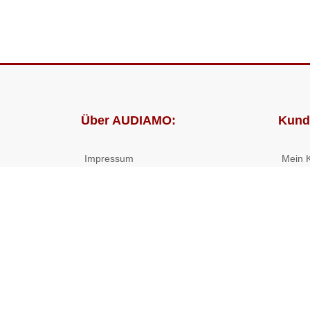
Über AUDIAMO:
Kund
Impressum
Mein 
AGB
Bestel
Datenschutz
Presse
Partnerprogramm