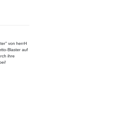
ter" von herrH
to-Blaster auf
rch ihre
bei!