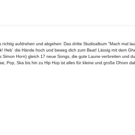
s richtig aufdrehen und abgehen: Das dritte Studioalbum "Mach mal lau
ik! Heb´ die Hände hoch und beweg dich zum Beat! Lässig mit dem Ghet
ias Simon Horn) gleich 17 neue Songs, die gute Laune verbreiten und du
e, Pop, Ska bis hin zu Hip Hop ist alles für kleine und große Ohren da