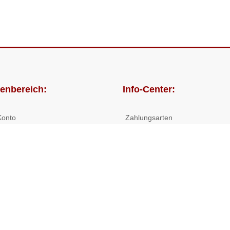
enbereich:
Info-Center:
Konto
Zahlungsarten
lungen
Versandkosten/Lieferzeiten
Widerrufsrecht
Nutzungsbedingungen
Allgemeine Hilfe