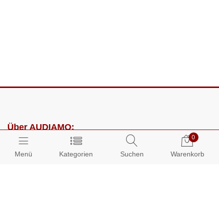
Über AUDIAMO:
0
Impressum
Menü
Kategorien
Suchen
Warenkorb
AGB
Datenschutz
Presse
Partnerprogramm