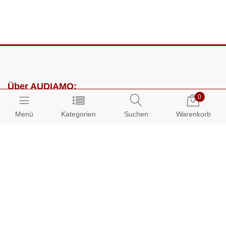
Über AUDIAMO:
0
Impressum
Menü
Kategorien
Suchen
Warenkorb
AGB
Datenschutz
Presse
Partnerprogramm
Kundenbereich: