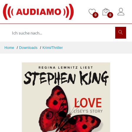
0
0
Home
Downloads
Krimi/Thriller