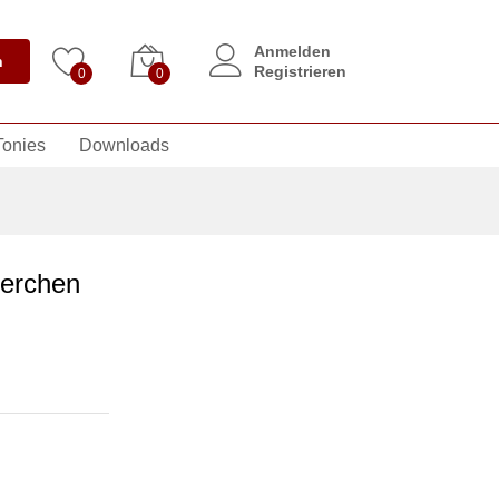
Anmelden
n
Registrieren
0
0
Tonies
Downloads
terchen