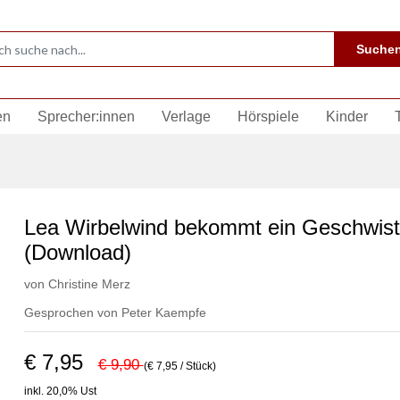
Suche
en
Sprecher:innen
Verlage
Hörspiele
Kinder
Lea Wirbelwind bekommt ein Geschwis
(Download)
von
Christine Merz
Gesprochen von
Peter Kaempfe
€ 7,95
€ 9,90
(€ 7,95 / Stück)
inkl. 20,0% Ust