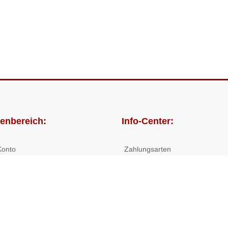
enbereich:
Info-Center:
Konto
Zahlungsarten
lungen
Versandkosten/Lieferzeiten
Widerrufsrecht
Nutzungsbedingungen
Allgemeine Hilfe