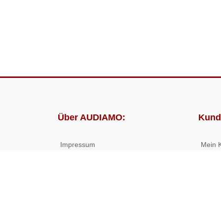
Über AUDIAMO:
Kund
Impressum
Mein 
AGB
Bestel
Datenschutz
Presse
Partnerprogramm