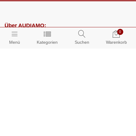
Über AUDIAMO:
0
Impressum
Menü
Kategorien
Suchen
Warenkorb
AGB
Datenschutz
Presse
Partnerprogramm
Kundenbereich:
Mein Konto
Bestellungen