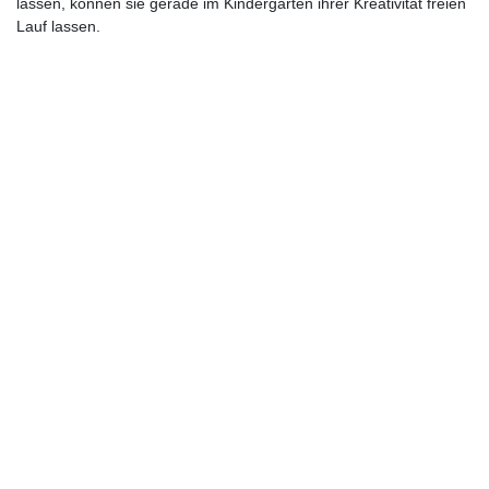
lassen, können sie gerade im Kindergarten ihrer Kreativität freien
Lauf lassen.