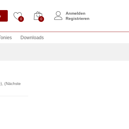
Anmelden
n
Registrieren
0
0
Tonies
Downloads
)
,
(Nächste