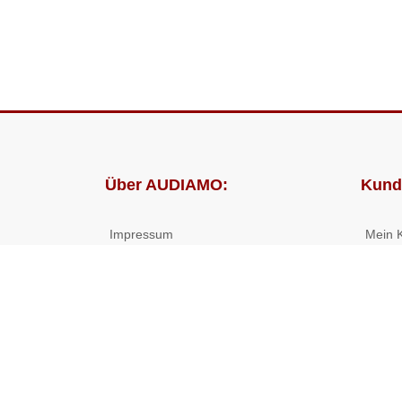
Über AUDIAMO:
Kund
Impressum
Mein 
AGB
Bestel
Datenschutz
Presse
Partnerprogramm