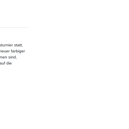
urnier statt,
neuer farbiger
men sind,
auf die