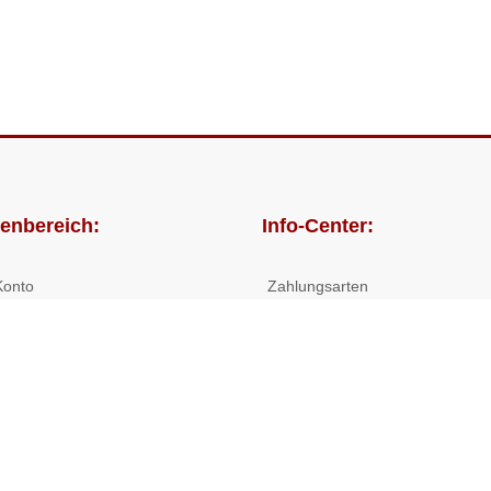
enbereich:
Info-Center:
Konto
Zahlungsarten
lungen
Versandkosten/Lieferzeiten
Widerrufsrecht
Nutzungsbedingungen
Allgemeine Hilfe