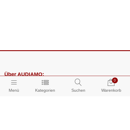
Über AUDIAMO:
0
Impressum
Menü
Kategorien
Suchen
Warenkorb
AGB
Datenschutz
Presse
Partnerprogramm