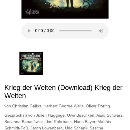
Krieg der Welten (Download) Krieg der
Welten
von
Christian Gailus
,
Herbert George Wells
,
Oliver Döring
Gesprochen von
Julien Haggége
,
Uwe Büschken
,
Asad Schwarz
,
Susanna Bonaséwicz
,
Jan Rohrbach
,
Hans Bayer
,
Matthis
Schmidt-Foß
,
Jaron Löwenberg
,
Udo Schenk
,
Sascha