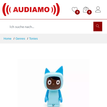
0
0
Home
Genres
Tonies