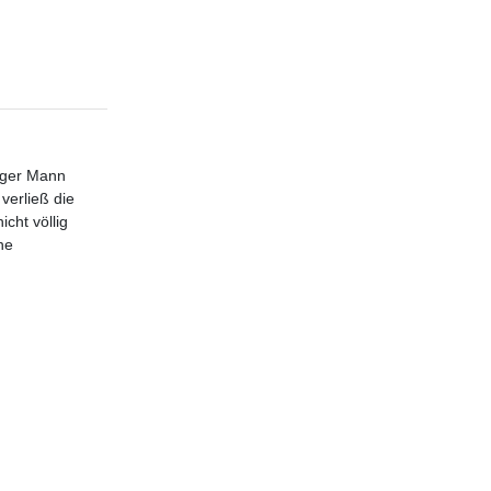
unger Mann
verließ die
cht völlig
ne