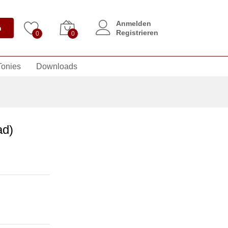
Anmelden
n
Registrieren
0
0
Tonies
Downloads
ad)