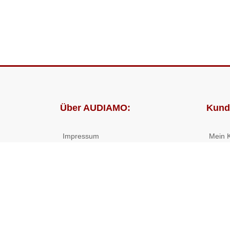
Über AUDIAMO:
Kund
Impressum
Mein 
AGB
Bestel
Datenschutz
Presse
Partnerprogramm