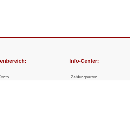
enbereich:
Info-Center:
Konto
Zahlungsarten
lungen
Versandkosten/Lieferzeiten
Widerrufsrecht
Nutzungsbedingungen
Allgemeine Hilfe