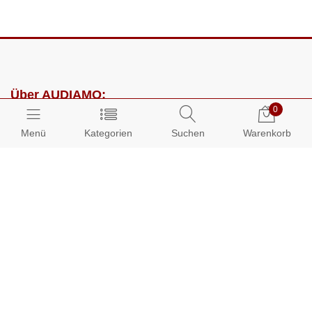
Über AUDIAMO:
0
Impressum
Menü
Kategorien
Suchen
Warenkorb
AGB
Datenschutz
Presse
Partnerprogramm
Kundenbereich:
Mein Konto