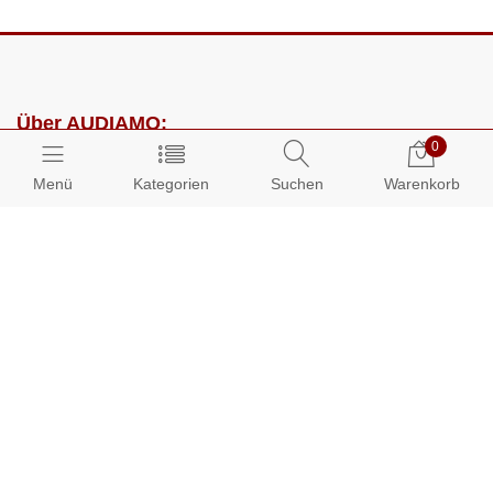
Über AUDIAMO:
0
Impressum
Menü
Kategorien
Suchen
Warenkorb
AGB
Datenschutz
Presse
Partnerprogramm
Kundenbereich:
Mein Konto
Bestellungen